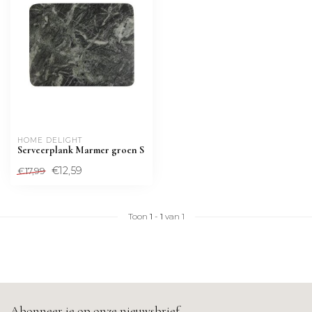
HOME DELIGHT
Serveerplank Marmer groen S
€12,59
€17,99
Toon
1
-
1
van 1
Abonneer je op onze nieuwsbrief