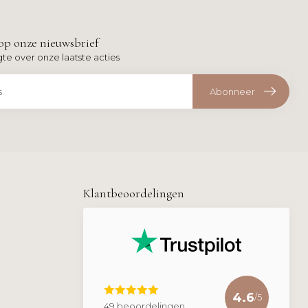
op onze nieuwsbrief
gte over onze laatste acties
Abonneer
Klantbeoordelingen
4.6
/5
49 beoordelingen