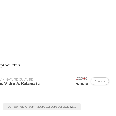
 producten
€25,95
AN NATURE CULTURE
Bekijken
as Vidro A, Kalamata
€18,16
Toon de hele Urban Nature Culture collectie
(209)