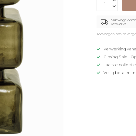
Vanwege onze 
verwerkt.
Toevoegen om te verge
Verwerking vana
Closing Sale • O
Laatste collecti
Veilig betalen m