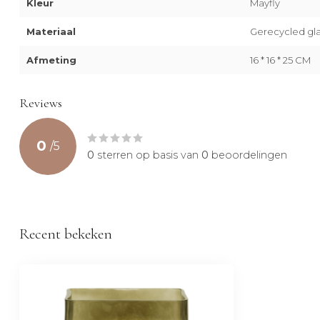
Kleur
Mayfly
Materiaal
Gerecycled gla
Afmeting
16 * 16 * 25 CM
Reviews
0
/
5
0
sterren op basis van
0
beoordelingen
Recent bekeken