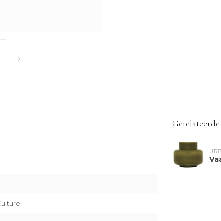
Gerelateerde
URB
Va
ulture