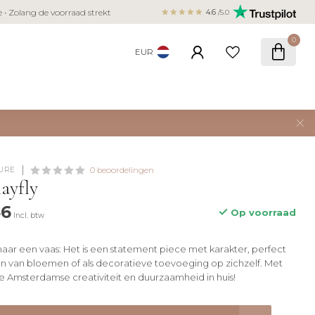
Veilig betalen met iDEAL, Bancontact,
ie • Zolang de voorraad strekt
4.6
/5.0
creditcard
0
EUR
URE
0 beoordelingen
mayfly
46
Op voorraad
Incl. btw
maar een vaas: Het is een statement piece met karakter, perfect
n van bloemen of als decoratieve toevoeging op zichzelf. Met
kje Amsterdamse creativiteit en duurzaamheid in huis!