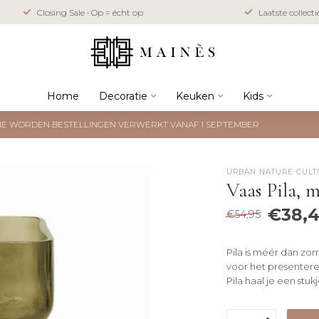
Closing Sale • Op = écht op
Laatste collect
Home
Decoratie
Keuken
Kids
NTIE WORDEN BESTELLINGEN VERWERKT VANAF 1 SEPTEMBER
URBAN NATURE CULT
Vaas Pila, 
€38,
€54,95
Pila is méér dan zo
voor het presentere
Pila haal je een stu