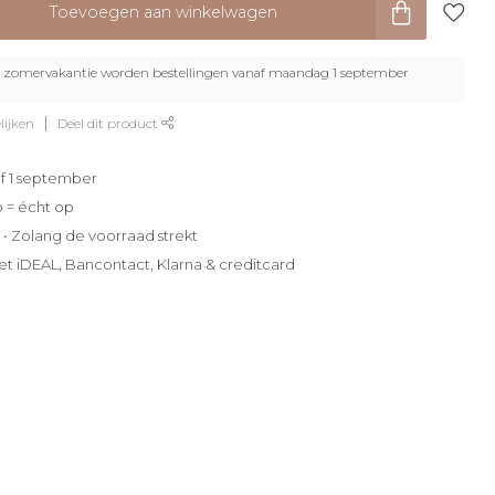
Toevoegen aan winkelwagen
zomervakantie worden bestellingen vanaf maandag 1 september
lijken
Deel dit product
f 1 september
p = écht op
e • Zolang de voorraad strekt
et iDEAL, Bancontact, Klarna & creditcard