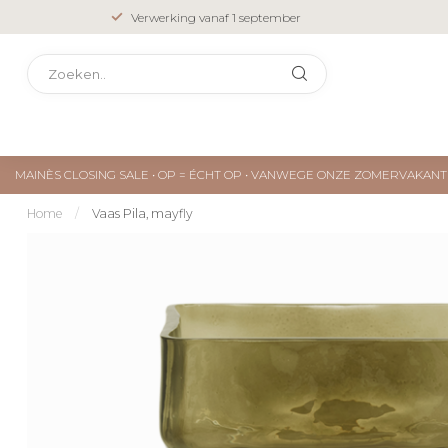
Verwerking vanaf 1 september
MAINÈS CLOSING SALE • OP = ÉCHT OP • VANWEGE ONZE ZOMERVAKA
Home
/
Vaas Pila, mayfly