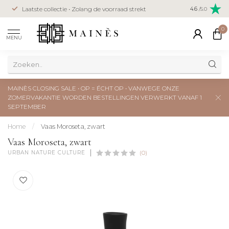
Veilig betal
Laatste collectie • Zolang de voorraad strekt
4.6
/5.0
creditcard
0
MENU
MAINÈS CLOSING SALE • OP = ÉCHT OP • VANWEGE ONZE
ZOMERVAKANTIE WORDEN BESTELLINGEN VERWERKT VANAF 1
SEPTEMBER
Home
/
Vaas Moroseta, zwart
Vaas Moroseta, zwart
URBAN NATURE CULTURE
(0)