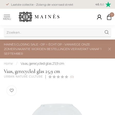
Veilig betal
Laatste collectie • Zolang de voorraad strekt
4.6
/5.0
creditcard
0
MENU
MAINÈS CLOSING SALE • OP = ÉCHT OP • VANWEGE ONZE
ZOMERVAKANTIE WORDEN BESTELLINGEN VERWERKT VANAF 1
SEPTEMBER
Home
/
Vaas, gerecycled glas 25,9 cm
Vaas, gerecycled glas 25,9 cm
URBAN NATURE CULTURE
(0)