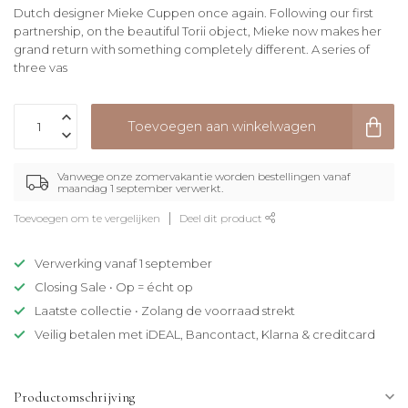
Dutch designer Mieke Cuppen once again. Following our first
partnership, on the beautiful Torii object, Mieke now makes her
grand return with something completely different. A series of
three vas
Toevoegen aan winkelwagen
Vanwege onze zomervakantie worden bestellingen vanaf
maandag 1 september verwerkt.
Toevoegen om te vergelijken
Deel dit product
Verwerking vanaf 1 september
Closing Sale • Op = écht op
Laatste collectie • Zolang de voorraad strekt
Veilig betalen met iDEAL, Bancontact, Klarna & creditcard
Productomschrijving