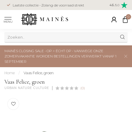
Veilig betal
Laatste collectie • Zolang de voorraad strekt
4.6
/5.0
creditcard
0
MENU
MAINÈS CLOSING SALE • OP = ÉCHT OP • VANWEGE ONZE
ZOMERVAKANTIE WORDEN BESTELLINGEN VERWERKT VANAF 1
SEPTEMBER
Home
/
Vaas Felice, groen
Vaas Felice, groen
URBAN NATURE CULTURE
(0)