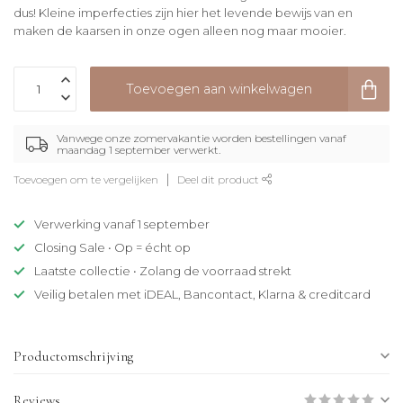
dus! Kleine imperfecties zijn hier het levende bewijs van en
maken de kaarsen in onze ogen alleen nog maar mooier.
Toevoegen aan winkelwagen
Vanwege onze zomervakantie worden bestellingen vanaf
maandag 1 september verwerkt.
Toevoegen om te vergelijken
Deel dit product
Verwerking vanaf 1 september
Closing Sale • Op = écht op
Laatste collectie • Zolang de voorraad strekt
Veilig betalen met iDEAL, Bancontact, Klarna & creditcard
Productomschrijving
Reviews