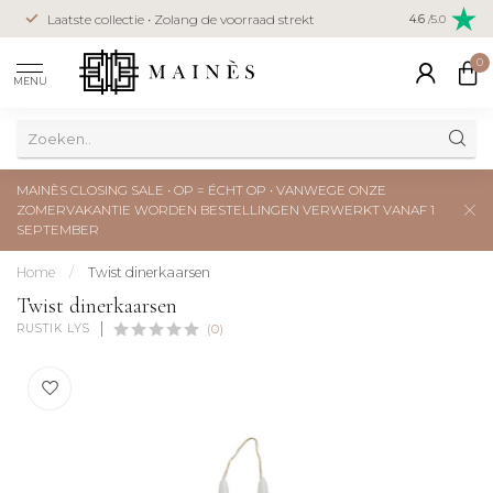
Veilig betal
Laatste collectie • Zolang de voorraad strekt
4.6
/5.0
creditcard
0
MENU
MAINÈS CLOSING SALE • OP = ÉCHT OP • VANWEGE ONZE
ZOMERVAKANTIE WORDEN BESTELLINGEN VERWERKT VANAF 1
SEPTEMBER
Home
/
Twist dinerkaarsen
Twist dinerkaarsen
RUSTIK LYS
(0)