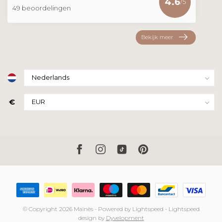
4.6
/5
49 beoordelingen
Bekijk meer
€
© Copyright 2026 Mainès
- Powered by
Lightspeed
-
Lightspeed
design
by
Dyvelopment