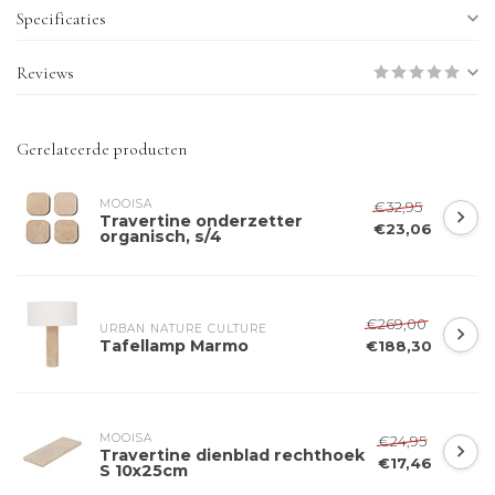
Specificaties
Reviews
Gerelateerde producten
MOOISA
€32,95
Travertine onderzetter
€23,06
organisch, s/4
€269,00
URBAN NATURE CULTURE
Tafellamp Marmo
€188,30
MOOISA
€24,95
Travertine dienblad rechthoek
€17,46
S 10x25cm