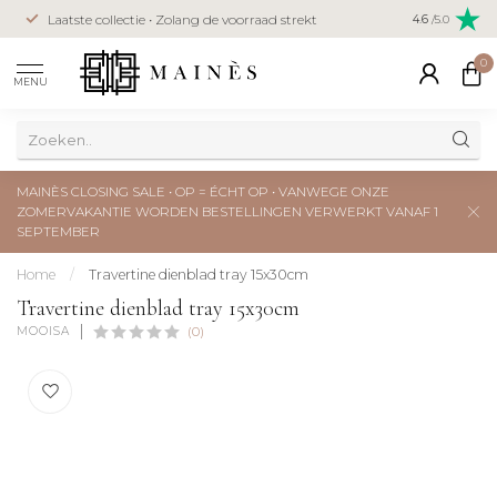
Veilig betal
Laatste collectie • Zolang de voorraad strekt
4.6
/5.0
creditcard
0
MENU
MAINÈS CLOSING SALE • OP = ÉCHT OP • VANWEGE ONZE
ZOMERVAKANTIE WORDEN BESTELLINGEN VERWERKT VANAF 1
SEPTEMBER
Home
/
Travertine dienblad tray 15x30cm
Travertine dienblad tray 15x30cm
MOOISA
(0)