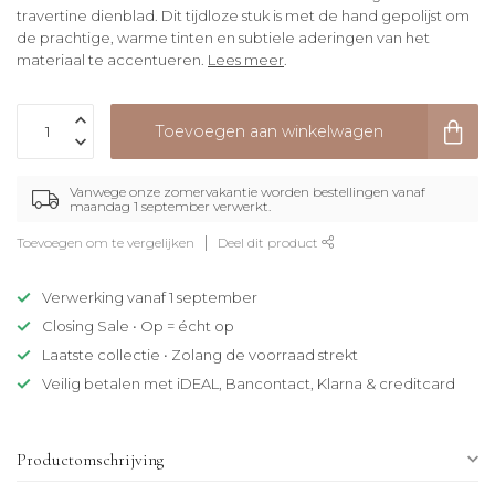
travertine dienblad. Dit tijdloze stuk is met de hand gepolijst om
de prachtige, warme tinten en subtiele aderingen van het
materiaal te accentueren.
Lees meer
.
Toevoegen aan winkelwagen
Vanwege onze zomervakantie worden bestellingen vanaf
maandag 1 september verwerkt.
Toevoegen om te vergelijken
Deel dit product
Verwerking vanaf 1 september
Closing Sale • Op = écht op
Laatste collectie • Zolang de voorraad strekt
Veilig betalen met iDEAL, Bancontact, Klarna & creditcard
Productomschrijving