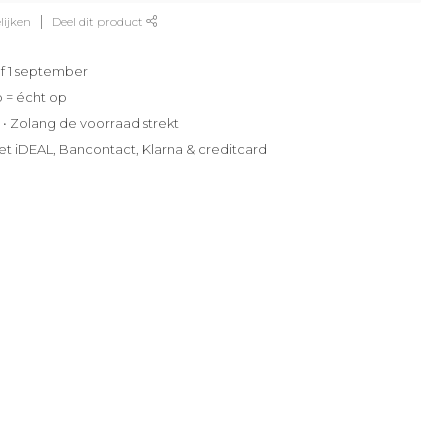
lijken
Deel dit product
f 1 september
p = écht op
e • Zolang de voorraad strekt
et iDEAL, Bancontact, Klarna & creditcard