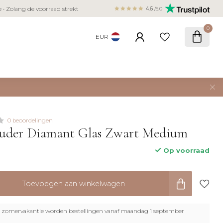
Veilig betalen met iDEAL, Bancontact,
ie • Zolang de voorraad strekt
4.6
/5.0
creditcard
0
EUR
0 beoordelingen
ouder Diamant Glas Zwart Medium
Op voorraad
Toevoegen aan winkelwagen
zomervakantie worden bestellingen vanaf maandag 1 september