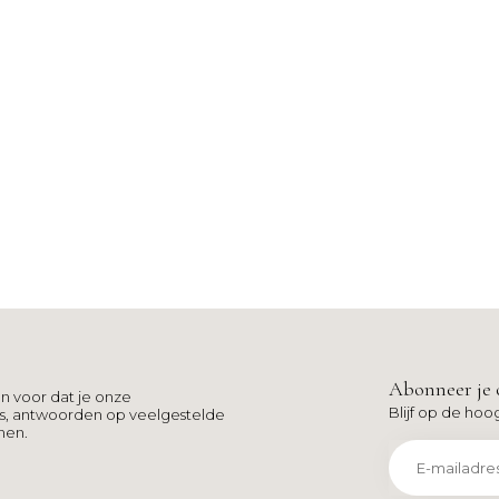
Abonneer je 
n voor dat je onze
Blijf op de hoo
ns, antwoorden op veelgestelde
men.