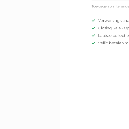
Toevoegen om te verge
Verwerking vana
Closing Sale • O
Laatste collecti
Veilig betalen m