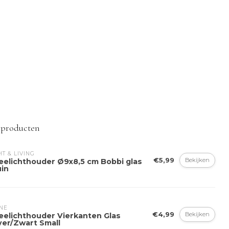
 producten
HT & LIVING
€5,99
Bekijken
eelichthouder Ø9x8,5 cm Bobbi glas
uin
INE
€4,99
Bekijken
eelichthouder Vierkanten Glas
ver/Zwart Small