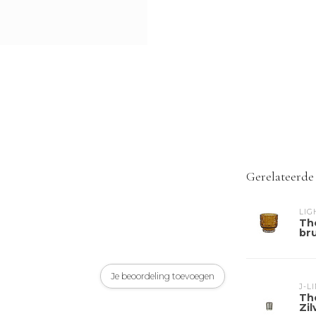
Gerelateerde
LIG
Th
br
Je beoordeling toevoegen
J-L
Th
Zil