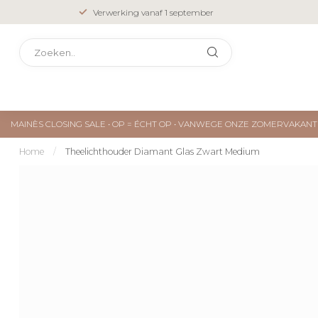
Verwerking vanaf 1 september
MAINÈS CLOSING SALE • OP = ÉCHT OP • VANWEGE ONZE ZOMERVAKA
Home
/
Theelichthouder Diamant Glas Zwart Medium