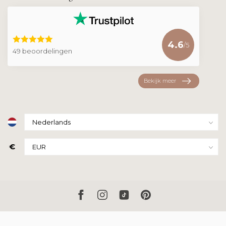
4.6
/5
49 beoordelingen
Bekijk meer
€