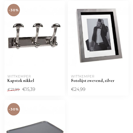
-30%
WITTKEMPER
WITTKEMPER
Kapstok nikkel
Fotolijst zwevend, zilver
€15,39
€24,99
€21,99
-30%