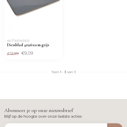
WITTKEMPER
Dienblad 41x26x1cm grijs
€9,09
€12,99
Toon
1
-
3
van 3
Abonneer je op onze nieuwsbrief
Blijf op de hoogte over onze laatste acties