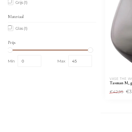
Grijs
(1)
Materiaal
Glas
(1)
Prijs
Min
Max
VASE THE 
Tasman M, g
€3
€42,95