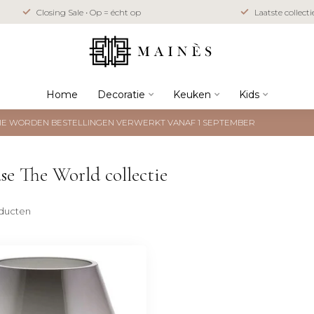
Closing Sale • Op = écht op
Laatste collect
Home
Decoratie
Keuken
Kids
NTIE WORDEN BESTELLINGEN VERWERKT VANAF 1 SEPTEMBER
se The World collectie
ducten