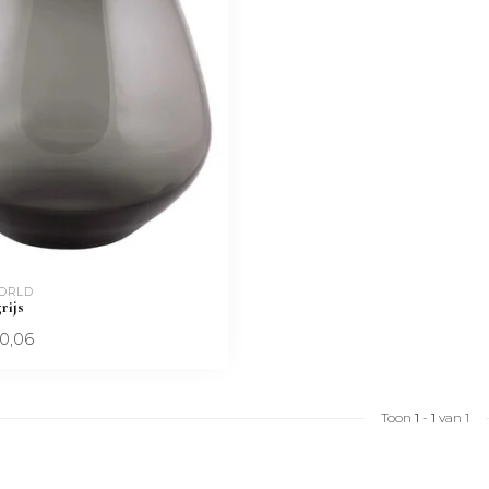
WORLD
rijs
0,06
Toon
1
-
1
van 1