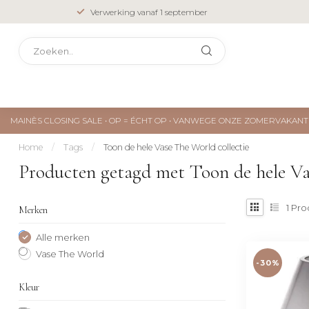
Verwerking vanaf 1 september
MAINÈS CLOSING SALE • OP = ÉCHT OP • VANWEGE ONZE ZOMERVAKA
Home
/
Tags
/
Toon de hele Vase The World collectie
Producten getagd met Toon de hele Va
1
Pro
Merken
Alle merken
Vase The World
-30%
Kleur