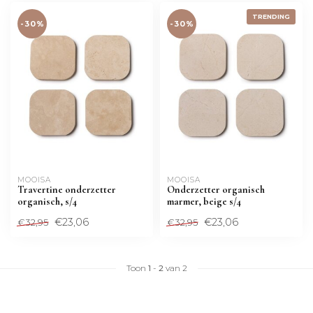
TRENDING
-30%
-30%
MOOISA
MOOISA
Travertine onderzetter
Onderzetter organisch
organisch, s/4
marmer, beige s/4
€23,06
€23,06
€32,95
€32,95
Toon
1
-
2
van 2