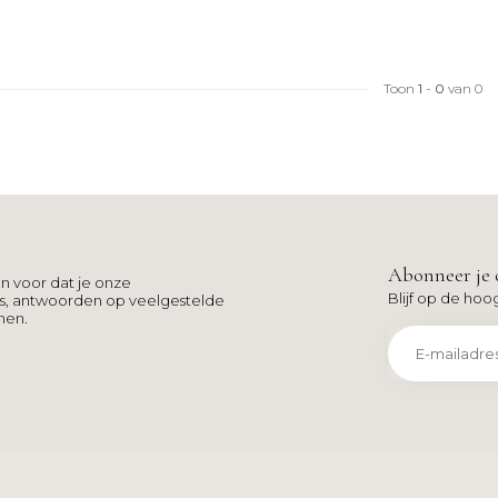
Toon
1
-
0
van 0
Abonneer je 
n voor dat je onze
Blijf op de hoo
ns, antwoorden op veelgestelde
men.