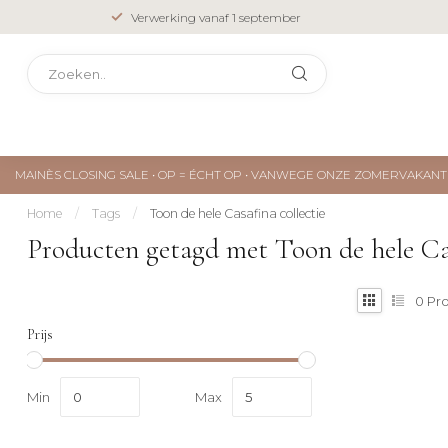
Verwerking vanaf 1 september
MAINÈS CLOSING SALE • OP = ÉCHT OP • VANWEGE ONZE ZOMERVAKA
Home
/
Tags
/
Toon de hele Casafina collectie
Producten getagd met Toon de hele Cas
0
Pr
Prijs
Min
Max