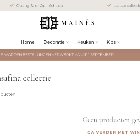
Closing Sale • Op = écht op
Laatste collect
Home
Decoratie
Keuken
Kids
NTIE WORDEN BESTELLINGEN VERWERKT VANAF 1 SEPTEMBER
afina collectie
oducten
Geen producten ge
GA VERDER MET WI