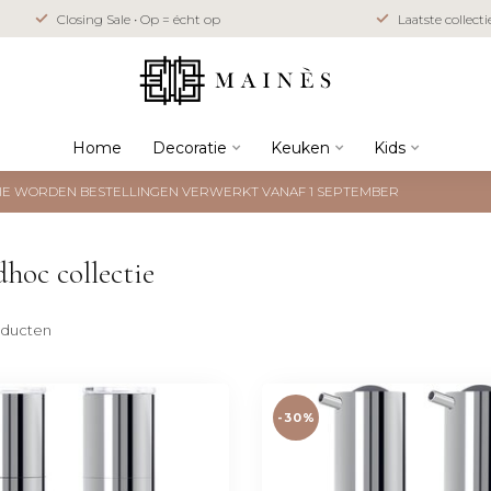
Closing Sale • Op = écht op
Laatste collect
Home
Decoratie
Keuken
Kids
NTIE WORDEN BESTELLINGEN VERWERKT VANAF 1 SEPTEMBER
hoc collectie
ducten
-30%