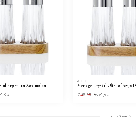
ADHOC
tal Peper- en Zoutmolen
Menage Crystal Olie- of Azijn 
4,96
€34,96
€49,95
Toon
1
-
2
van 2