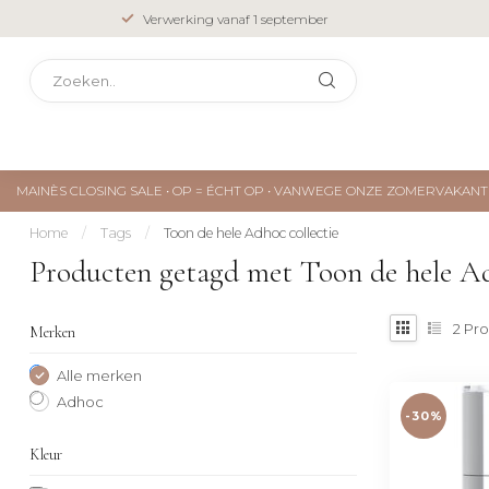
Verwerking vanaf 1 september
MAINÈS CLOSING SALE • OP = ÉCHT OP • VANWEGE ONZE ZOMERVAKA
Home
/
Tags
/
Toon de hele Adhoc collectie
Producten getagd met Toon de hele Ad
2
Pro
Merken
Alle merken
Adhoc
-30%
Kleur