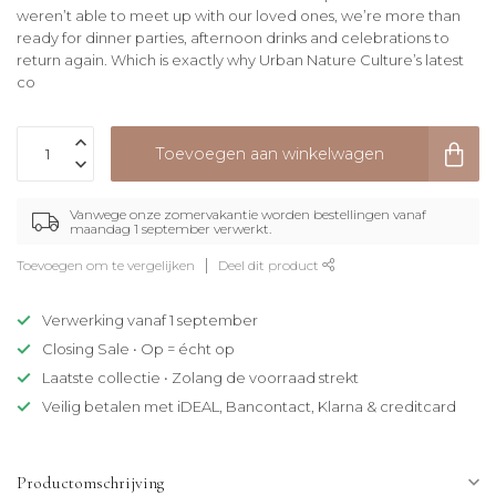
weren’t able to meet up with our loved ones, we’re more than
ready for dinner parties, afternoon drinks and celebrations to
return again. Which is exactly why Urban Nature Culture’s latest
co
Toevoegen aan winkelwagen
Vanwege onze zomervakantie worden bestellingen vanaf
maandag 1 september verwerkt.
Toevoegen om te vergelijken
Deel dit product
Verwerking vanaf 1 september
Closing Sale • Op = écht op
Laatste collectie • Zolang de voorraad strekt
Veilig betalen met iDEAL, Bancontact, Klarna & creditcard
Productomschrijving