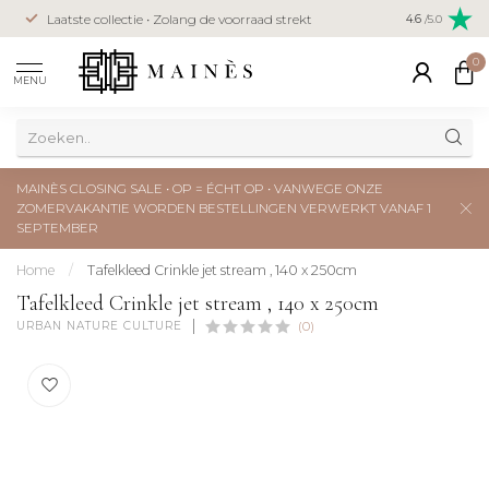
Veilig betal
Laatste collectie • Zolang de voorraad strekt
4.6
/5.0
creditcard
0
MENU
MAINÈS CLOSING SALE • OP = ÉCHT OP • VANWEGE ONZE
ZOMERVAKANTIE WORDEN BESTELLINGEN VERWERKT VANAF 1
SEPTEMBER
Home
/
Tafelkleed Crinkle jet stream , 140 x 250cm
Tafelkleed Crinkle jet stream , 140 x 250cm
URBAN NATURE CULTURE
(0)