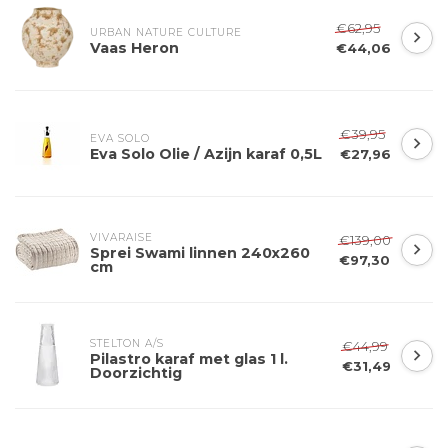
€62,95
URBAN NATURE CULTURE
Vaas Heron
€44,06
€39,95
EVA SOLO
Eva Solo Olie / Azijn karaf 0,5L
€27,96
VIVARAISE
€139,00
Sprei Swami linnen 240x260
€97,30
cm
STELTON A/S
€44,99
Pilastro karaf met glas 1 l.
€31,49
Doorzichtig