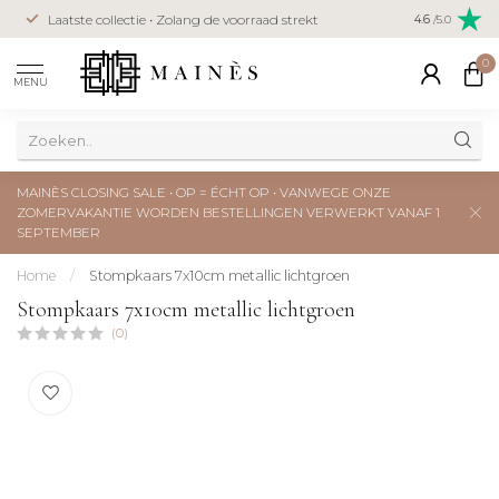
Veilig betal
Laatste collectie • Zolang de voorraad strekt
4.6
/5.0
creditcard
0
MENU
MAINÈS CLOSING SALE • OP = ÉCHT OP • VANWEGE ONZE
ZOMERVAKANTIE WORDEN BESTELLINGEN VERWERKT VANAF 1
SEPTEMBER
Home
/
Stompkaars 7x10cm metallic lichtgroen
Stompkaars 7x10cm metallic lichtgroen
(0)