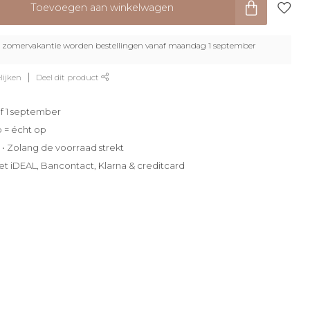
Toevoegen aan winkelwagen
zomervakantie worden bestellingen vanaf maandag 1 september
lijken
Deel dit product
f 1 september
p = écht op
e • Zolang de voorraad strekt
et iDEAL, Bancontact, Klarna & creditcard