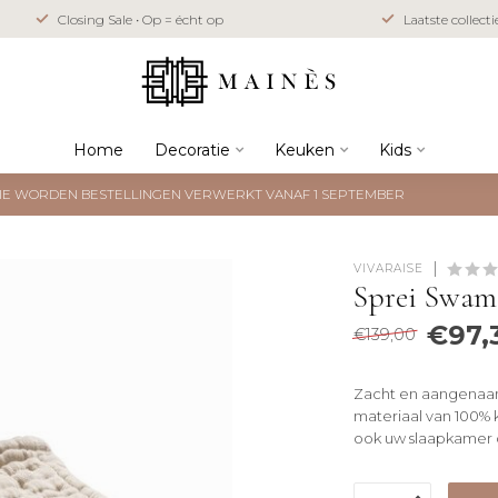
Closing Sale • Op = écht op
Laatste collect
Home
Decoratie
Keuken
Kids
NTIE WORDEN BESTELLINGEN VERWERKT VANAF 1 SEPTEMBER
VIVARAISE
Sprei Swam
€97,
€139,00
Zacht en aangenaam
materiaal van 100% 
ook uw slaapkamer 