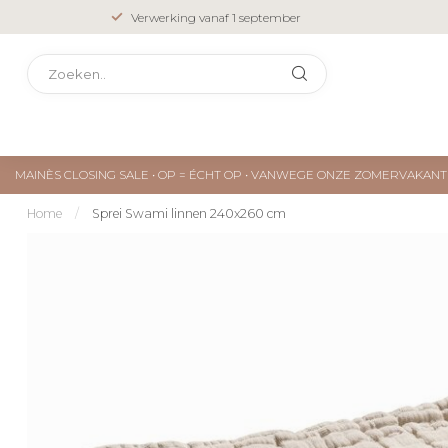
Verwerking vanaf 1 september
MAINÈS CLOSING SALE • OP = ÉCHT OP • VANWEGE ONZE ZOMERVAKA
Home
/
Sprei Swami linnen 240x260 cm