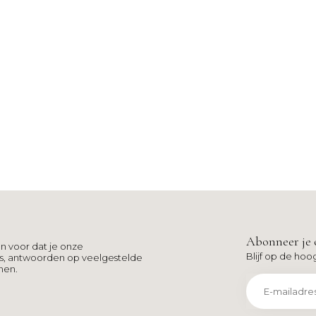
Abonneer je 
n voor dat je onze
Blijf op de hoo
ns, antwoorden op veelgestelde
men.