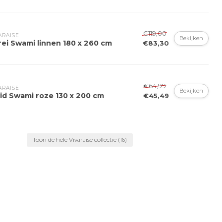
€119,00
ARAISE
Bekijken
rei Swami linnen 180 x 260 cm
€83,30
€64,99
ARAISE
Bekijken
aid Swami roze 130 x 200 cm
€45,49
Toon de hele Vivaraise collectie
(16)