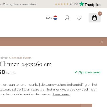
Veilig betalen met iDEAL, Bancontact,
ie • Zolang de voorraad strekt
4.6
/5.0
creditcard
0
EUR
0 beoordelingen
i linnen 240x260 cm
30
Op voorraad
Incl. btw
 om aan te raken dankzij de stonewashed behandeling en het
katoen, zal de Swami sprei van het merk Vivaraise uw bed maar
op de mooiste manier decoreren.
Lees meer
.