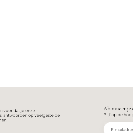
Abonneer je 
n voor dat je onze
Blijf op de hoo
ns, antwoorden op veelgestelde
men.