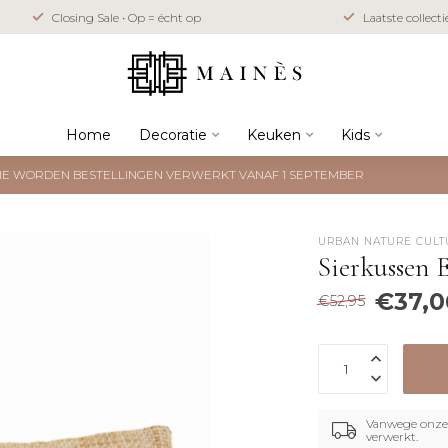
Closing Sale • Op = écht op
Laatste collect
Home
Decoratie
Keuken
Kids
NTIE WORDEN BESTELLINGEN VERWERKT VANAF 1 SEPTEMBER
URBAN NATURE CULT
Sierkussen 
€37,0
€52,95
Vanwege onze 
verwerkt.