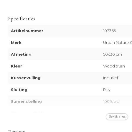
Specificaties
Artikelnummer
107365
Merk
Urban Nature C
Afmeting
50x30 cm
Kleur
Wood trush
Kussenvulling
Inclusief
Sluiting
Rits
Samenstelling
100% wol
Wasvoorschrift
-
Bekijk alles
Certificering
-
Reviews