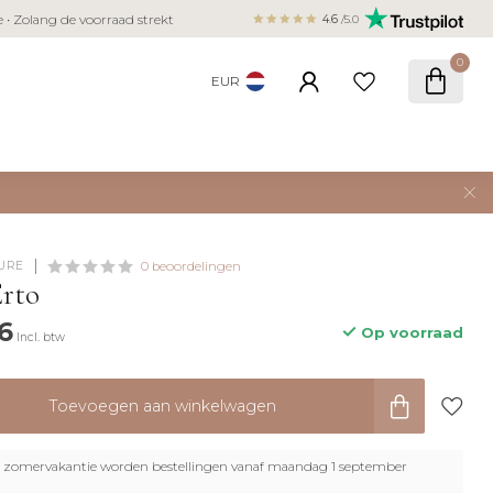
Veilig betalen met iDEAL, Bancontact,
ie • Zolang de voorraad strekt
4.6
/5.0
creditcard
0
EUR
URE
0 beoordelingen
Erto
6
Op voorraad
Incl. btw
Toevoegen aan winkelwagen
zomervakantie worden bestellingen vanaf maandag 1 september