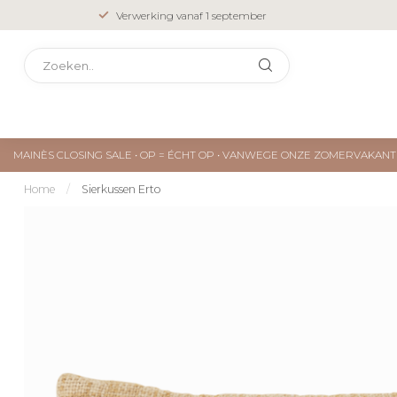
Verwerking vanaf 1 september
MAINÈS CLOSING SALE • OP = ÉCHT OP • VANWEGE ONZE ZOMERVAKA
Home
/
Sierkussen Erto