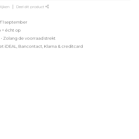
lijken
Deel dit product
f 1 september
p = écht op
e • Zolang de voorraad strekt
et iDEAL, Bancontact, Klarna & creditcard