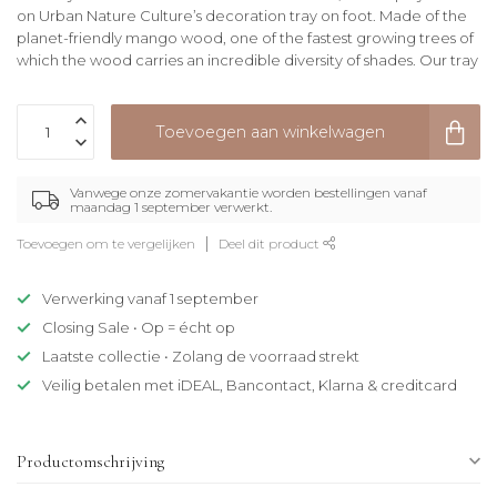
on Urban Nature Culture’s decoration tray on foot. Made of the
planet-friendly mango wood, one of the fastest growing trees of
which the wood carries an incredible diversity of shades. Our tray
Toevoegen aan winkelwagen
Vanwege onze zomervakantie worden bestellingen vanaf
maandag 1 september verwerkt.
Toevoegen om te vergelijken
Deel dit product
Verwerking vanaf 1 september
Closing Sale • Op = écht op
Laatste collectie • Zolang de voorraad strekt
Veilig betalen met iDEAL, Bancontact, Klarna & creditcard
Productomschrijving