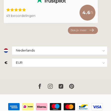
4.6
/5
49 beoordelingen
Bekijk meer
€