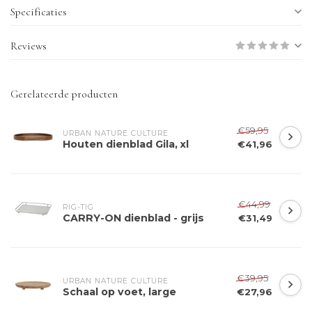
Specificaties
Reviews
Gerelateerde producten
€59,95
URBAN NATURE CULTURE
Houten dienblad Gila, xl
€41,96
€44,99
RIG-TIG
CARRY-ON dienblad - grijs
€31,49
€39,95
URBAN NATURE CULTURE
Schaal op voet, large
€27,96