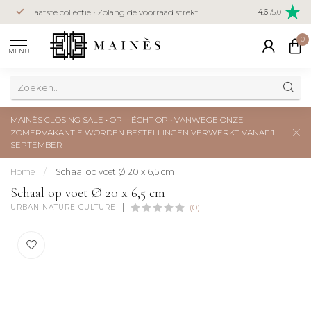
Veilig betal
Laatste collectie • Zolang de voorraad strekt
4.6
/5.0
creditcard
0
MENU
MAINÈS CLOSING SALE • OP = ÉCHT OP • VANWEGE ONZE
ZOMERVAKANTIE WORDEN BESTELLINGEN VERWERKT VANAF 1
SEPTEMBER
Home
/
Schaal op voet Ø 20 x 6,5 cm
Schaal op voet Ø 20 x 6,5 cm
URBAN NATURE CULTURE
(0)