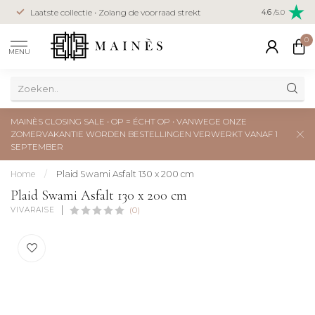
Veilig betal
Laatste collectie • Zolang de voorraad strekt
4.6
/5.0
creditcard
0
MENU
MAINÈS CLOSING SALE • OP = ÉCHT OP • VANWEGE ONZE
ZOMERVAKANTIE WORDEN BESTELLINGEN VERWERKT VANAF 1
SEPTEMBER
Home
/
Plaid Swami Asfalt 130 x 200 cm
Plaid Swami Asfalt 130 x 200 cm
VIVARAISE
(0)