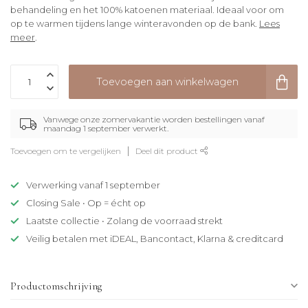
behandeling en het 100% katoenen materiaal. Ideaal voor om
op te warmen tijdens lange winteravonden op de bank.
Lees
meer
.
Toevoegen aan winkelwagen
Vanwege onze zomervakantie worden bestellingen vanaf
maandag 1 september verwerkt.
Toevoegen om te vergelijken
Deel dit product
Verwerking vanaf 1 september
Closing Sale • Op = écht op
Laatste collectie • Zolang de voorraad strekt
Veilig betalen met iDEAL, Bancontact, Klarna & creditcard
Productomschrijving