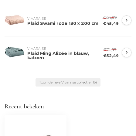
€64,99
VIVARAISE
Plaid Swami roze 130 x 200 cm
€45,49
VIVARAISE
€74,99
Plaid Ming Alizée in blauw,
€52,49
katoen
Toon de hele Vivaraise collectie
(16)
Recent bekeken