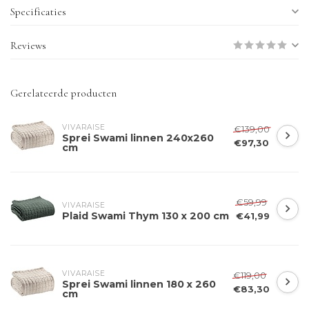
Specificaties
Reviews
Gerelateerde producten
VIVARAISE
€139,00
Sprei Swami linnen 240x260
€97,30
cm
€59,99
VIVARAISE
Plaid Swami Thym 130 x 200 cm
€41,99
VIVARAISE
€119,00
Sprei Swami linnen 180 x 260
€83,30
cm