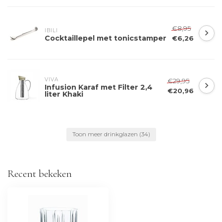
€8,95
IBILI
Cocktaillepel met tonicstamper
€6,26
VIVA
€29,95
Infusion Karaf met Filter 2,4
€20,96
liter Khaki
Toon meer drinkglazen
(34)
Recent bekeken