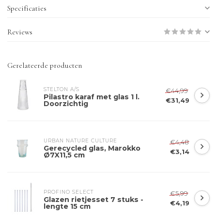
Specificaties
Reviews
Gerelateerde producten
STELTON A/S
€44,99
Pilastro karaf met glas 1 l.
€31,49
Doorzichtig
URBAN NATURE CULTURE
€4,48
Gerecycled glas, Marokko
€3,14
Ø7X11,5 cm
PROFINO SELECT
€5,99
Glazen rietjesset 7 stuks -
€4,19
lengte 15 cm