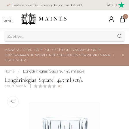
Veilig betal
Laatste collectie • Zolang de voorraad strekt
4.6
/5.0
creditcard
0
MENU
MAINÈS CLOSING SALE • OP = ÉCHT OP • VANWEGE ONZE
ZOMERVAKANTIE WORDEN BESTELLINGEN VERWERKT VANAF 1
SEPTEMBER
Home
/
Longdrinkglas 'Square', 445 ml set/4
Longdrinkglas 'Square', 445 ml set/4
NACHTMANN 
(0)