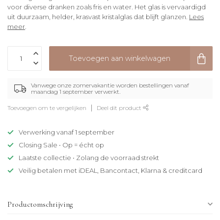
voor diverse dranken zoals fris en water. Het glas is vervaardigd
uit duurzaam, helder, krasvast kristalglas dat blijft glanzen.
Lees
meer
.
Toevoegen aan winkelwagen
Vanwege onze zomervakantie worden bestellingen vanaf
maandag 1 september verwerkt.
Toevoegen om te vergelijken
Deel dit product
Verwerking vanaf 1 september
Closing Sale • Op = écht op
Laatste collectie • Zolang de voorraad strekt
Veilig betalen met iDEAL, Bancontact, Klarna & creditcard
Productomschrijving