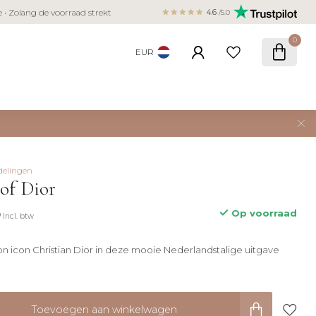
Veilig betalen met iDEAL, Bancontact,
ie • Zolang de voorraad strekt
4.6
/5.0
creditcard
0
EUR
delingen
 of Dior
5
Op voorraad
Incl. btw
ion icon Christian Dior in deze mooie Nederlandstalige uitgave
Toevoegen aan winkelwagen