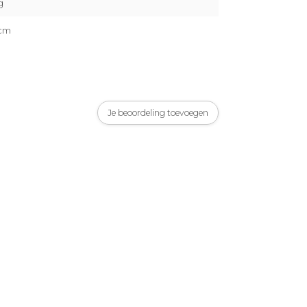
g
 cm
Je beoordeling toevoegen