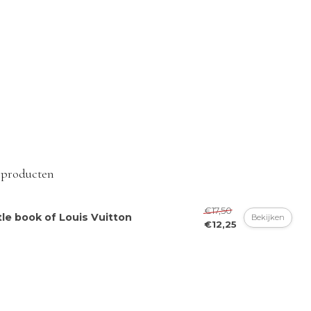
 producten
€17,50
tle book of Louis Vuitton
Bekijken
€12,25