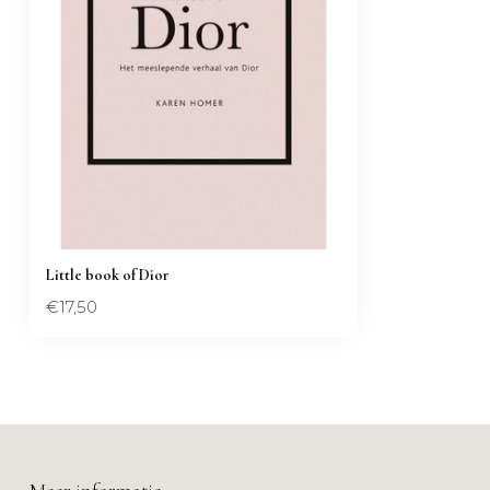
Little book of Dior
€17,50