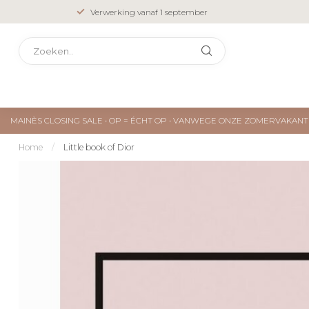
Verwerking vanaf 1 september
MAINÈS CLOSING SALE • OP = ÉCHT OP • VANWEGE ONZE ZOMERVAKA
Home
/
Little book of Dior