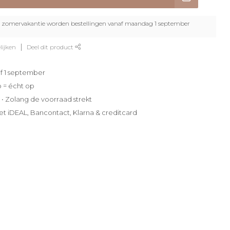
zomervakantie worden bestellingen vanaf maandag 1 september
lijken
Deel dit product
f 1 september
p = écht op
e • Zolang de voorraad strekt
et iDEAL, Bancontact, Klarna & creditcard