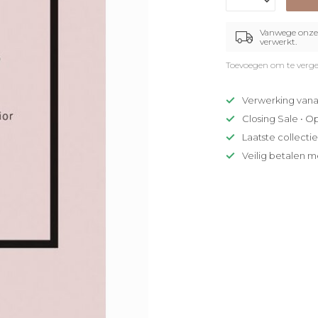
Vanwege onze 
verwerkt.
Toevoegen om te verge
Verwerking vana
Closing Sale • O
Laatste collecti
Veilig betalen m