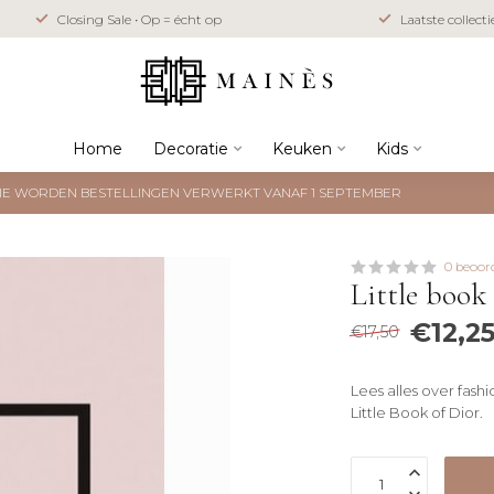
Closing Sale • Op = écht op
Laatste collect
Home
Decoratie
Keuken
Kids
NTIE WORDEN BESTELLINGEN VERWERKT VANAF 1 SEPTEMBER
0 beoor
Little book
€12,2
€17,50
Lees alles over fash
Little Book of Dior.