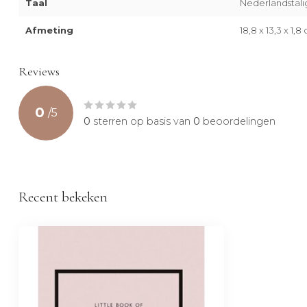
Taal
Nederlandstali
Afmeting
18,8 x 13,3 x 1,8
Reviews
0
/
5
0
sterren op basis van
0
beoordelingen
Recent bekeken