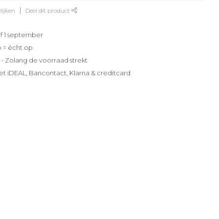
lijken
Deel dit product
f 1 september
p = écht op
e • Zolang de voorraad strekt
et iDEAL, Bancontact, Klarna & creditcard