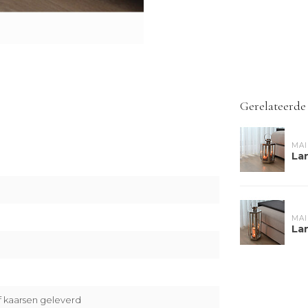
Gerelateerde
MAI
La
MAI
La
f kaarsen geleverd