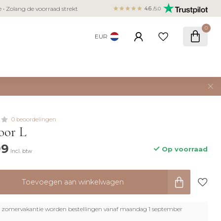
Veilig betalen met iDEAL, Bancontact,
ie • Zolang de voorraad strekt
4.6
/5.0
creditcard
0
EUR
0 beoordelingen
oor L
99
Op voorraad
Incl. btw
Toevoegen aan winkelwagen
zomervakantie worden bestellingen vanaf maandag 1 september