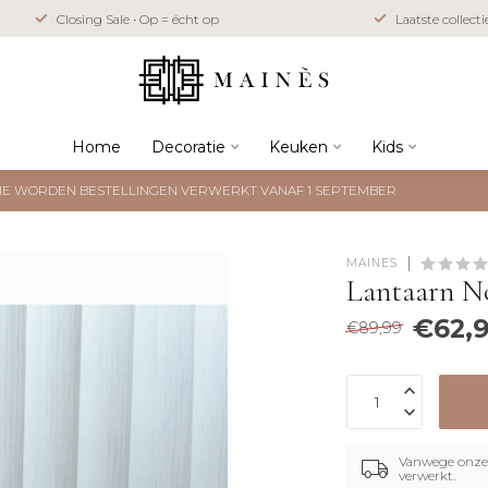
Closing Sale • Op = écht op
Laatste collect
Home
Decoratie
Keuken
Kids
NTIE WORDEN BESTELLINGEN VERWERKT VANAF 1 SEPTEMBER
MAINÈS
Lantaarn N
€62,
€89,99
Vanwege onze 
verwerkt.