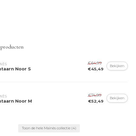
 producten
€64,99
NÈS
Bekijken
ntaarn Noor S
€45,49
€74,99
NÈS
Bekijken
ntaarn Noor M
€52,49
Toon de hele Mainès collectie
(4)