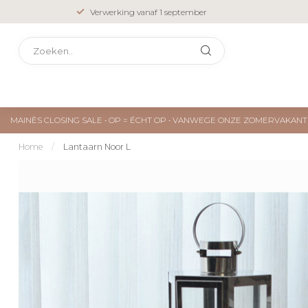
Verwerking vanaf 1 september
MAINÈS CLOSING SALE • OP = ÉCHT OP • VANWEGE ONZE ZOMERVAKA
Home
/
Lantaarn Noor L