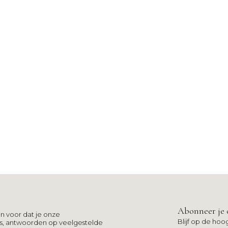
Abonneer je 
n voor dat je onze
Blijf op de hoo
ns, antwoorden op veelgestelde