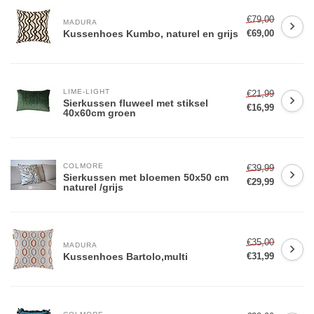
€79,00
MADURA
Kussenhoes Kumbo, naturel en grijs
€69,00
LIME-LIGHT
€21,99
Sierkussen fluweel met stiksel
€16,99
40x60cm groen
COLMORE 
€39,99
Sierkussen met bloemen 50x50 cm
€29,99
naturel /grijs
€35,00
MADURA
Kussenhoes Bartolo,multi
€31,99