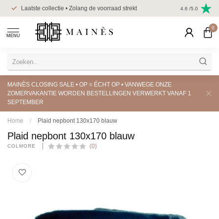
Veilig betale
Laatste collectie • Zolang de voorraad strekt
4.6
/5.0
creditcard
0
MENU
MAINÈS CLOSING SALE • OP = ÉCHT OP • VANWEGE ONZE
ZOMERVAKANTIE WORDEN BESTELLINGEN VERWERKT VANAF 1
SEPTEMBER
Home
/
Plaid nepbont 130x170 blauw
Plaid nepbont 130x170 blauw
(0)
COLMORE 