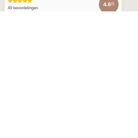
4.6
/5
49 beoordelingen
Bekijk meer
€
© Copyright 2026 Mainès
- Powered by
Lightspeed
-
Lightspeed