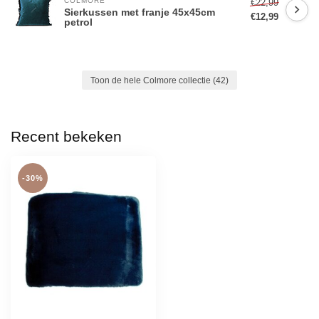
COLMORE 
€22,99
Sierkussen met franje 45x45cm
€12,99
petrol
Toon de hele Colmore collectie
(42)
Recent bekeken
-30%