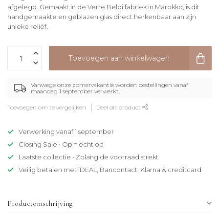
afgelegd. Gemaakt in de Verre Beldi fabriek in Marokko, is dit
handgemaakte en geblazen glas direct herkenbaar aan zijn
unieke reliëf.
Toevoegen aan winkelwagen
Vanwege onze zomervakantie worden bestellingen vanaf
maandag 1 september verwerkt.
Toevoegen om te vergelijken
Deel dit product
Verwerking vanaf 1 september
Closing Sale • Op = écht op
Laatste collectie • Zolang de voorraad strekt
Veilig betalen met iDEAL, Bancontact, Klarna & creditcard
Productomschrijving