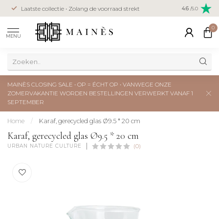
Veilig betal
Laatste collectie • Zolang de voorraad strekt
4.6
/5.0
creditcard
0
MENU
MAINÈS CLOSING SALE • OP = ÉCHT OP • VANWEGE ONZE
ZOMERVAKANTIE WORDEN BESTELLINGEN VERWERKT VANAF 1
SEPTEMBER
Home
/
Karaf, gerecycled glas Ø9.5 * 20 cm
Karaf, gerecycled glas Ø9.5 * 20 cm
URBAN NATURE CULTURE
(0)