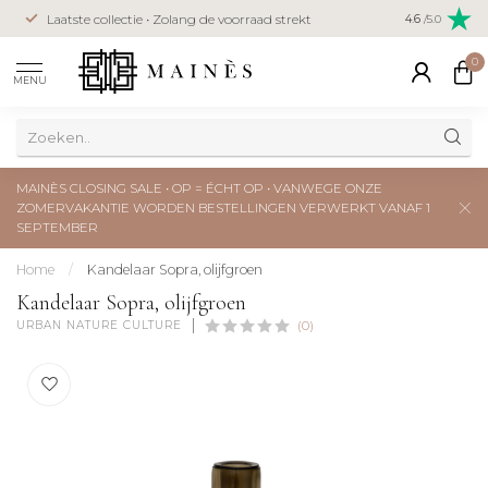
Veilig betal
Laatste collectie • Zolang de voorraad strekt
4.6
/5.0
creditcard
0
MENU
MAINÈS CLOSING SALE • OP = ÉCHT OP • VANWEGE ONZE
ZOMERVAKANTIE WORDEN BESTELLINGEN VERWERKT VANAF 1
SEPTEMBER
Home
/
Kandelaar Sopra, olijfgroen
Kandelaar Sopra, olijfgroen
URBAN NATURE CULTURE
(0)