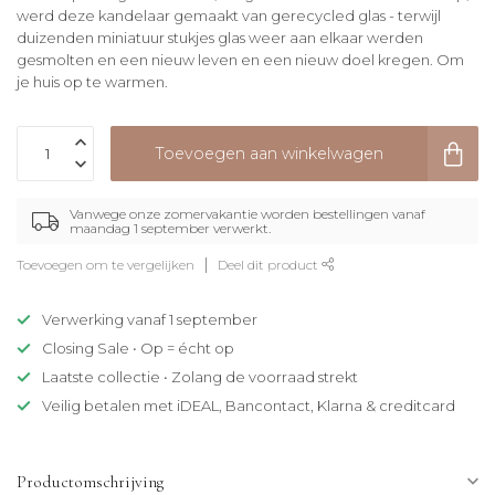
werd deze kandelaar gemaakt van gerecycled glas - terwijl
duizenden miniatuur stukjes glas weer aan elkaar werden
gesmolten en een nieuw leven en een nieuw doel kregen. Om
je huis op te warmen.
Toevoegen aan winkelwagen
Vanwege onze zomervakantie worden bestellingen vanaf
maandag 1 september verwerkt.
Toevoegen om te vergelijken
Deel dit product
Verwerking vanaf 1 september
Closing Sale • Op = écht op
Laatste collectie • Zolang de voorraad strekt
Veilig betalen met iDEAL, Bancontact, Klarna & creditcard
Productomschrijving