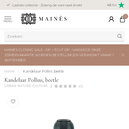
Veilig betal
Laatste collectie • Zolang de voorraad strekt
4.6
/5.0
creditcard
0
MENU
MAINÈS CLOSING SALE • OP = ÉCHT OP • VANWEGE ONZE
ZOMERVAKANTIE WORDEN BESTELLINGEN VERWERKT VANAF 1
SEPTEMBER
Home
/
Kandelaar Pollini, beetle
Kandelaar Pollini, beetle
URBAN NATURE CULTURE
(0)