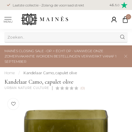
Veilig betal
Laatste collectie • Zolang de voorraad strekt
4.6
/5.0
creditcard
0
MENU
MAINÈS CLOSING SALE • OP = ÉCHT OP • VANWEGE ONZE
ZOMERVAKANTIE WORDEN BESTELLINGEN VERWERKT VANAF 1
SEPTEMBER
Home
/
Kandelaar Camo, capulet olive
Kandelaar Camo, capulet olive
URBAN NATURE CULTURE
(0)