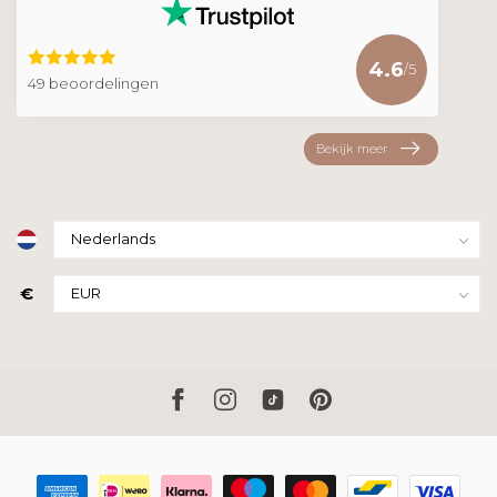
4.6
/5
49 beoordelingen
Bekijk meer
€