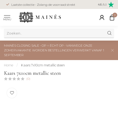
Veilig betal
Laatste collectie • Zolang de voorraad strekt
4.6
/5.0
creditcard
0
MENU
MAINÈS CLOSING SALE • OP = ÉCHT OP • VANWEGE ONZE
ZOMERVAKANTIE WORDEN BESTELLINGEN VERWERKT VANAF 1
SEPTEMBER
Home
/
Kaars 7x10cm metallic steen
Kaars 7x10cm metallic steen
(0)