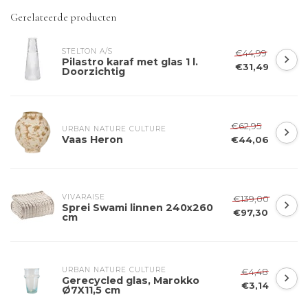
Gerelateerde producten
STELTON A/S
€44,99
Pilastro karaf met glas 1 l.
€31,49
Doorzichtig
€62,95
URBAN NATURE CULTURE
Vaas Heron
€44,06
VIVARAISE
€139,00
Sprei Swami linnen 240x260
€97,30
cm
URBAN NATURE CULTURE
€4,48
Gerecycled glas, Marokko
€3,14
Ø7X11,5 cm