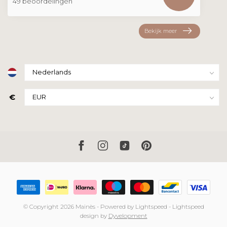
49 beoordelingen
Bekijk meer
€
© Copyright 2026 Mainès
- Powered by
Lightspeed
-
Lightspeed
design
by
Dyvelopment