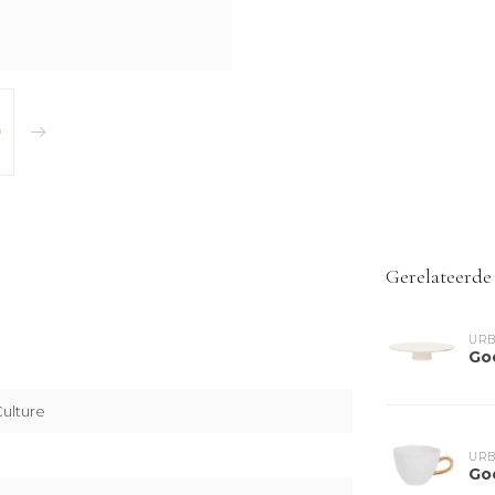
Gerelateerde
URB
Go
ulture
URB
Go