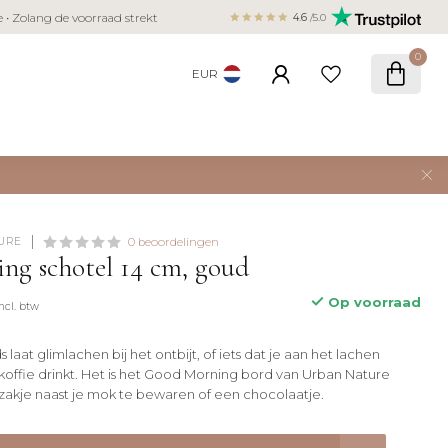
Veilig betalen met iDEAL, Bancontact,
ie • Zolang de voorraad strekt
4.6
/5.0
creditcard
0
EUR
URE
0 beoordelingen
ng schotel 14 cm, goud
Op voorraad
Incl. btw
ds laat glimlachen bij het ontbijt, of iets dat je aan het lachen
 koffie drinkt. Het is het Good Morning bord van Urban Nature
zakje naast je mok te bewaren of een chocolaatje.