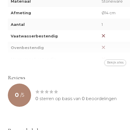
Materiaal
Stoneware
Afmeting
Ø14 cm
Aantal
1
Vaatwasserbestendig
Ovenbestendig
Magnetronbestendig
Bekijk alles
Reviews
0
/
5
0
sterren op basis van
0
beoordelingen