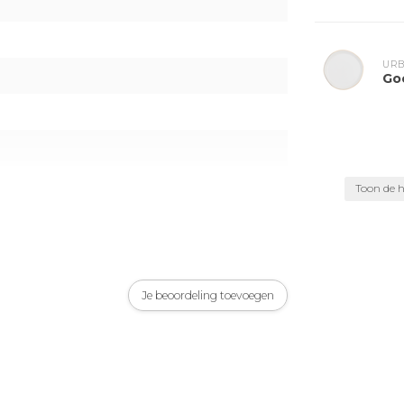
URB
Go
Toon de h
Je beoordeling toevoegen