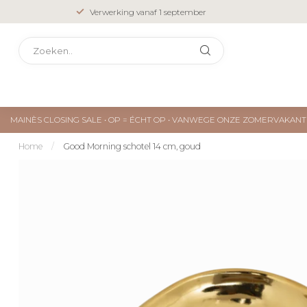
Verwerking vanaf 1 september
MAINÈS CLOSING SALE • OP = ÉCHT OP • VANWEGE ONZE ZOMERVAKA
Home
/
Good Morning schotel 14 cm, goud