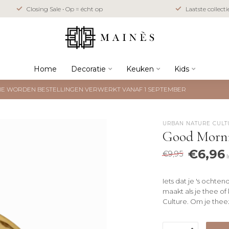
Closing Sale • Op = écht op
Laatste collect
Home
Decoratie
Keuken
Kids
NTIE WORDEN BESTELLINGEN VERWERKT VANAF 1 SEPTEMBER
URBAN NATURE CULT
Good Morni
€6,96
€9,95
Iets dat je 's ochten
maakt als je thee of
Culture. Om je thee