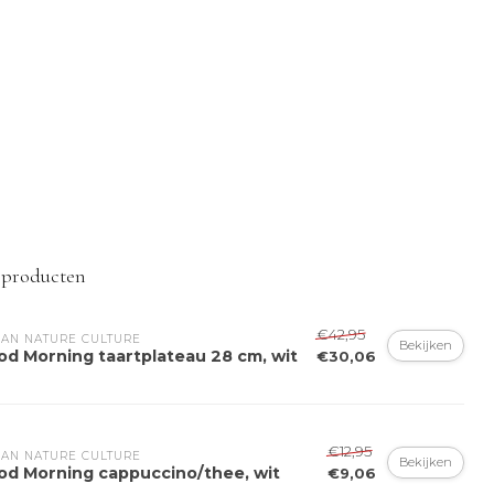
 producten
€42,95
AN NATURE CULTURE
Bekijken
od Morning taartplateau 28 cm, wit
€30,06
€12,95
AN NATURE CULTURE
Bekijken
od Morning cappuccino/thee, wit
€9,06