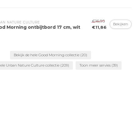
€16,95
AN NATURE CULTURE
Bekijken
od Morning ontbijtbord 17 cm, wit
€11,86
Bekijk de hele Good Morning collectie
(20)
ele Urban Nature Culture collectie
(209)
Toon meer servies
(39)