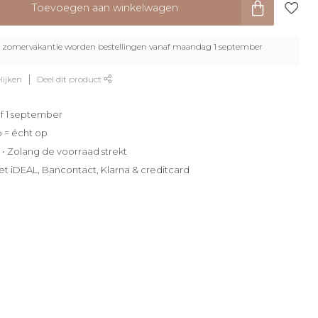
Toevoegen aan winkelwagen
zomervakantie worden bestellingen vanaf maandag 1 september
lijken
Deel dit product
f 1 september
p = écht op
e • Zolang de voorraad strekt
et iDEAL, Bancontact, Klarna & creditcard