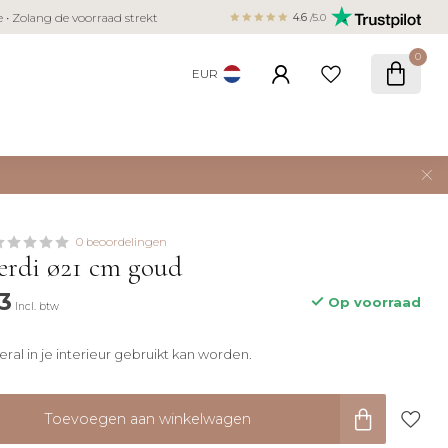
Veilig betalen met iDEAL, Bancontact,
ie • Zolang de voorraad strekt
4.6
/5.0
creditcard
0
EUR
0 beoordelingen
erdi ø21 cm goud
3
Op voorraad
Incl. btw
ral in je interieur gebruikt kan worden.
Toevoegen aan winkelwagen