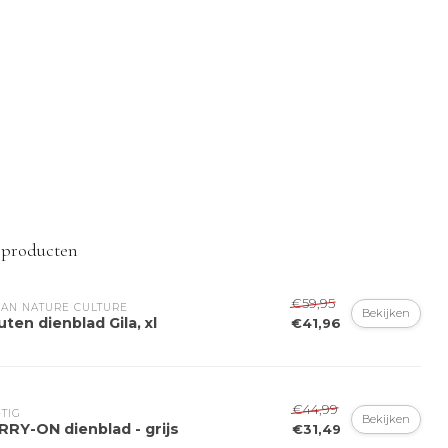
 producten
€59,95
AN NATURE CULTURE
Bekijken
ten dienblad Gila, xl
€41,96
€44,99
-TIG
Bekijken
RRY-ON dienblad - grijs
€31,49