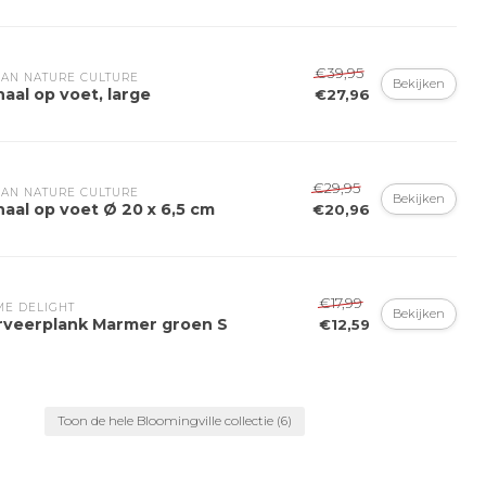
€39,95
AN NATURE CULTURE
Bekijken
aal op voet, large
€27,96
€29,95
AN NATURE CULTURE
Bekijken
aal op voet Ø 20 x 6,5 cm
€20,96
€17,99
E DELIGHT
Bekijken
rveerplank Marmer groen S
€12,59
Toon de hele Bloomingville collectie
(6)