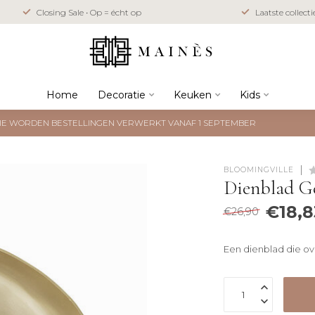
Closing Sale • Op = écht op
Laatste collect
Home
Decoratie
Keuken
Kids
NTIE WORDEN BESTELLINGEN VERWERKT VANAF 1 SEPTEMBER
BLOOMINGVILLE
Dienblad G
€18,8
€26,90
Een dienblad die ove