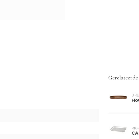
Gerelateerde
URB
Hou
RIG
CA