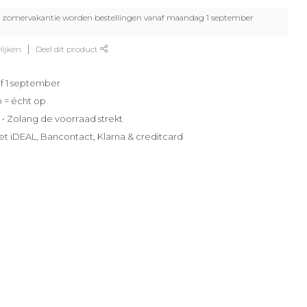
zomervakantie worden bestellingen vanaf maandag 1 september
lijken
Deel dit product
f 1 september
p = écht op
e • Zolang de voorraad strekt
et iDEAL, Bancontact, Klarna & creditcard