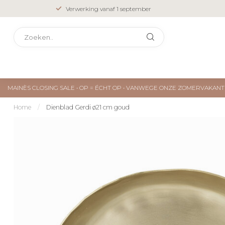
Verwerking vanaf 1 september
MAINÈS CLOSING SALE • OP = ÉCHT OP • VANWEGE ONZE ZOMERVAKA
Home
/
Dienblad Gerdi ø21 cm goud