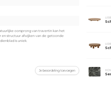
URB
Sch
uurlijke oorsprong van travertin kan het
ur en structuur afwijken van de getoonde
dienblad is uniek.
URB
Sch
Je beoordeling toevoegen
HOM
Se