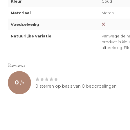
Kleur
Goud
Materiaal
Metaal
Voedselveilig
Natuurlijke variatie
Vanwege de nat
product in kle
afbeelding. Elk 
Reviews
0
/
5
0
sterren op basis van
0
beoordelingen