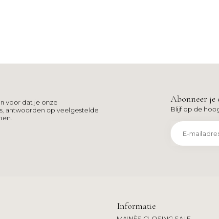
Abonneer je 
n voor dat je onze
Blijf op de hoo
ns, antwoorden op veelgestelde
men.
Informatie
MAINÈS CLOSING SALE