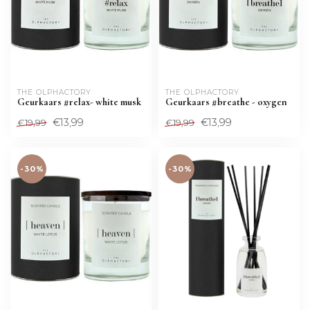
THE OLPHACTORY
THE OLPHACTORY
Geurkaars #relax- white musk
Geurkaars #breathe - oxygen
€13,99
€13,99
€19,99
€19,99
-30%
-30%