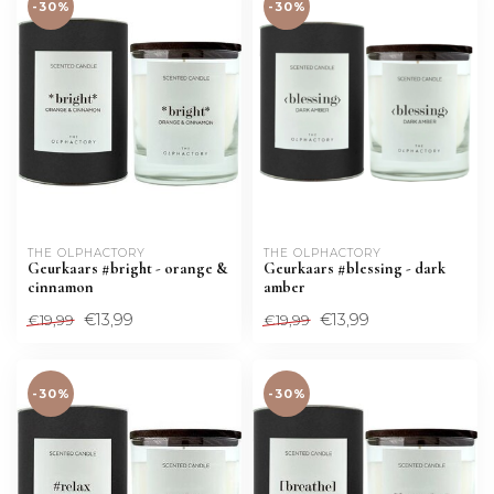
-30%
-30%
THE OLPHACTORY
THE OLPHACTORY
Geurkaars #bright - orange &
Geurkaars #blessing - dark
cinnamon
amber
€13,99
€13,99
€19,99
€19,99
-30%
-30%