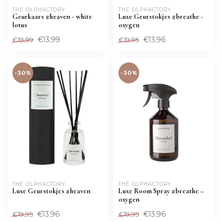
THE OLPHACTORY
THE OLPHACTORY
Geurkaars #heaven - white
Luxe Geurstokjes #breathe -
lotus
oxygen
€13,99
€13,96
€19,99
€19,95
-30%
-30%
THE OLPHACTORY
THE OLPHACTORY
Luxe Geurstokjes #heaven
Luxe Room Spray #breathe –
oxygen
€13,96
€13,96
€19,95
€19,95