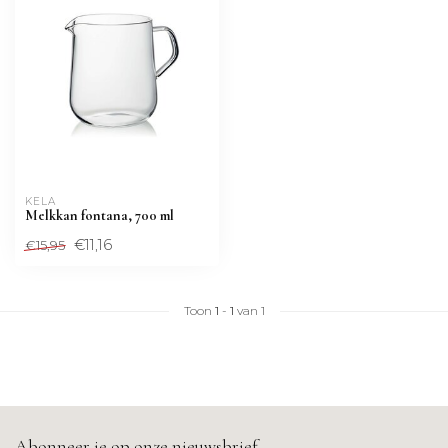
KELA
Melkkan fontana, 700 ml
€11,16
€15,95
Toon
1
-
1
van 1
Abonneer je op onze nieuwsbrief