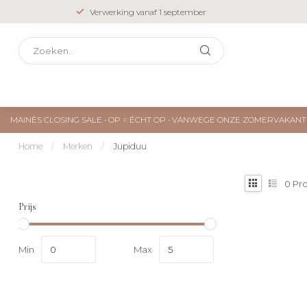
Verwerking vanaf 1 september
MAINÈS CLOSING SALE • OP = ÉCHT OP • VANWEGE ONZE ZOMERVAKA
Home
/
Merken
/
Jupiduu
0
Pr
Prijs
Min
Max