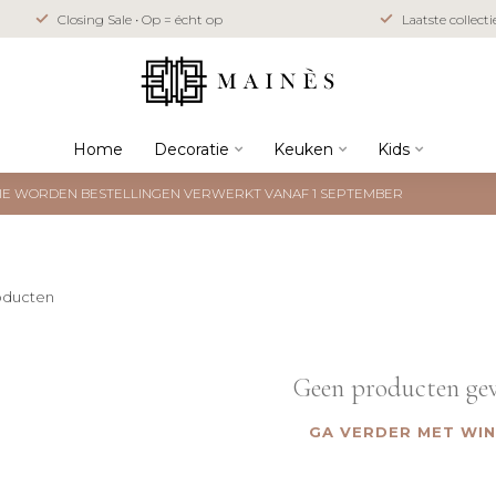
Closing Sale • Op = écht op
Laatste collect
Home
Decoratie
Keuken
Kids
NTIE WORDEN BESTELLINGEN VERWERKT VANAF 1 SEPTEMBER
oducten
Geen producten ge
GA VERDER MET WI