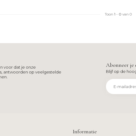
Toon
1
-
0
van 0
Abonneer je 
n voor dat je onze
Blijf op de hoo
ns, antwoorden op veelgestelde
men.
Informatie