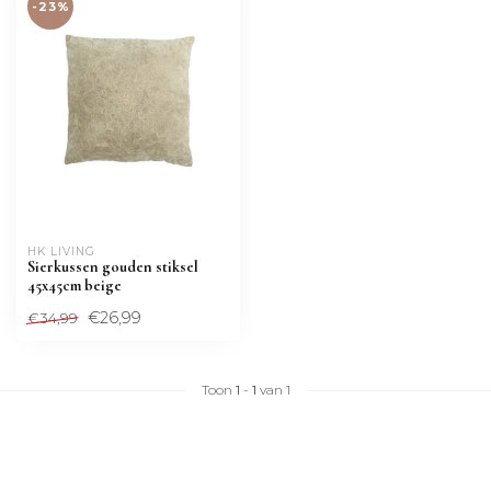
-23%
HK LIVING
Sierkussen gouden stiksel
45x45cm beige
€26,99
€34,99
Toon
1
-
1
van 1