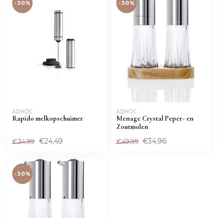
-30%
-30%
ADHOC
ADHOC
Rapido melkopschuimer
Menage Crystal Peper- en
Zoutmolen
€24,49
€34,96
€34,99
€49,95
-30%